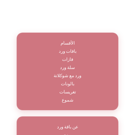
الأقسام
باقات ورد
فازات
سلة ورد
ورد مع شوكلاتة
بالونات
تغريسات
شموع
عن باقة ورد
من نحن