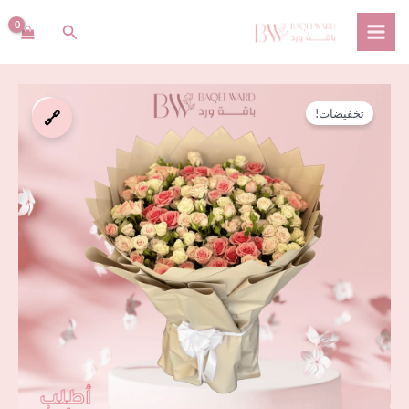
خطي
البحث
لى
لمحتوى
السعر
السعر
كمية
الأصلي
الحالي
تخفيضات!
🔗
باقة
هو:
هو:
ألوان
⃁ 349,00.
⃁ 389,00.
الحنين