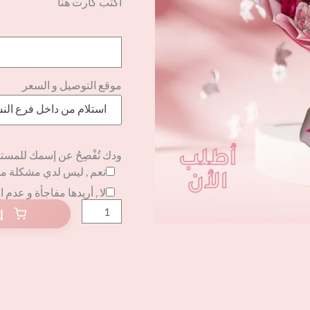
أكتب كارت هنا
موقع التوصيل و السعر
استلام من داخل فرع الن
ودك تُفْصِحُ عن إسمك للمست
نعم , ليس لدي مشكلة م
لا , أريدها مفاجأة و عدم 