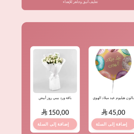
تغليف أنيق وجاهز للإهداء
الون هيليوم عيد ميلاد الهوي
باقة ورد بيبي روز أبيض
تغريسة 
,00
150,00
45,00
⃁
⃁