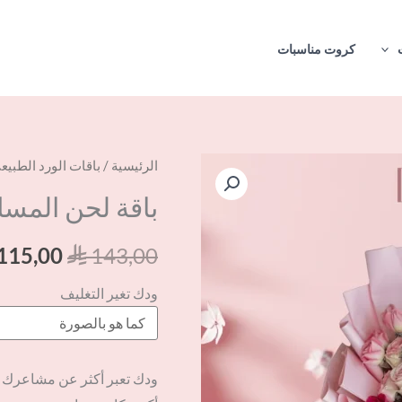
كروت مناسبات
السعر
كمية
الرئيسية
/
باقات الورد الطبيع
الأصلي
باقة
باقة لحن المس
هو:
لحن
⃁ 143,00.
المسك
115,00
143,00
⃁
ودك تغير التغليف
ودك تعبر أكثر عن مشاعرك