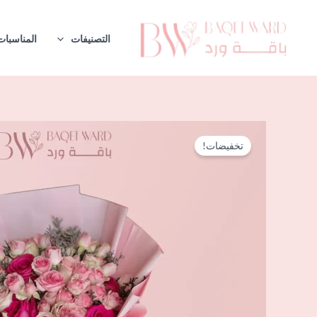
خطي
لى
التصنيفات
المناسبات
لمحتوى
تخفيضات!