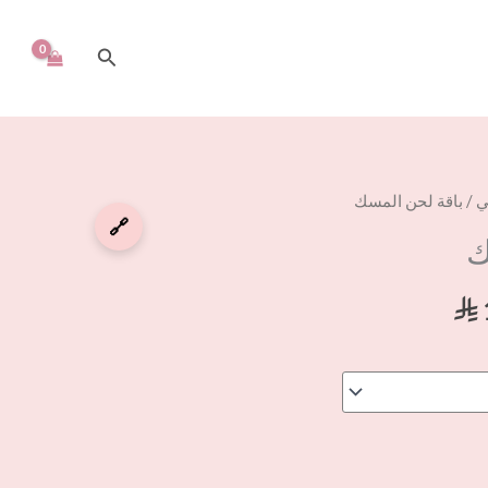
البحث
السعر
ي
/ باقة لحن المسك
الحالي
🔗
ك
هو:
⃁ 115,00.
⃁