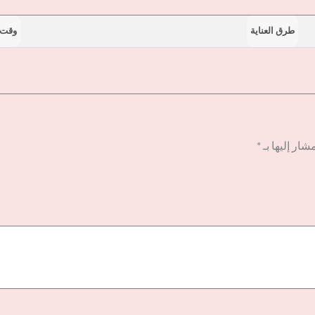
طرق العناية
وقت 
شار إليها بـ
*