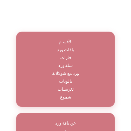
الأقسام
باقات ورد
فازات
سلة ورد
ورد مع شوكلاتة
بالونات
تغريسات
شموع
عن باقة ورد
من نحن