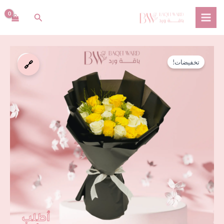
خطي
البحث
لى
لمحتوى
السعر
السعر
كمية
الأصلي
الحالي
تخفيضات!
🔗
باقة
هو:
هو:
ليلة
⃁ 115,00.
⃁ 140,00.
الجوري