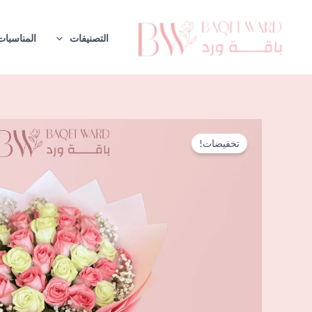
خطي
لى
التصنيفات
المناسبات
لمحتوى
تخفيضات!