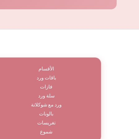
الأقسام
باقات ورد
فازات
سلة ورد
ورد مع شوكلاتة
بالونات
تغريسات
شموع