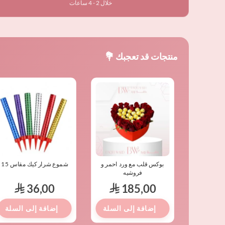
خلال 2 - 4 ساعات
منتجات قد تعجبك 💐
عر
السعر
صلي
الحالي
هو:
⃁ 90,00.
رومانسية
بوكس قلب مع ورد احمر و
شموع شرار كيك مقاس 15
فروشيه
36,00
185,00
90
⃁
⃁
⃁