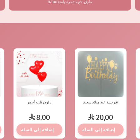
طرق دفع مشفرة وآمنة 100%
تغريسة عيد ميلاد سعيد
بالون قلب أحمر
8,00
20,00
⃁
⃁