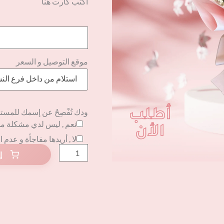
أكتب كارت هنا
موقع التوصيل و السعر
استلام من داخل فرع الن
ودك تُفْصِحُ عن إسمك للمست
نعم , ليس لدي مشكلة م
لا , أريدها مفاجأة و عدم 