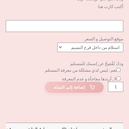
أكتب كارت هنا
موقع التوصيل و السعر
ودك تُفْصِحُ عن إسمك للمستلم
نعم , ليس لدي مشكلة من معرفة المستلم
لا , أريدها مفاجأة و عدم المعرفة
الوصف
مراجعات (0)
طرق العناية
وقت الت