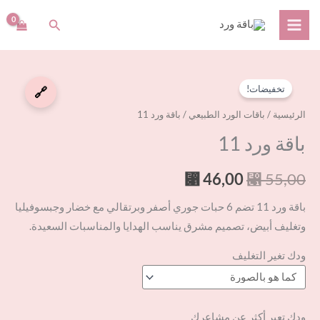
خطي
البحث
لى
لمحتوى
كمية
السعر
السعر
تخفيضات!
🔗
باقة
الأصلي
الحالي
ورد
الرئيسية
/
باقات الورد الطبيعي
/ باقة ورد 11
11
هو:
هو:
باقة ورد 11
⃁ 46,00.
⃁ 55,00.
⃁
46,00
⃁
55,00
باقة ورد 11 تضم 6 حبات جوري أصفر وبرتقالي مع خضار وجبسوفيليا
وتغليف أبيض، تصميم مشرق يناسب الهدايا والمناسبات السعيدة.
ودك تغير التغليف
ودك تعبر أكثر عن مشاعرك