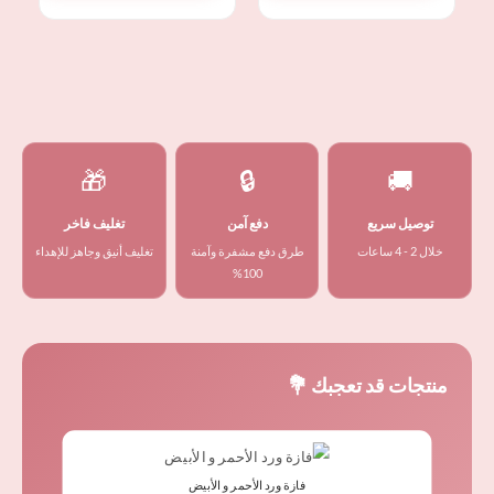
🎁
🔒
🚚
توصيل سريع
دفع آمن
تغليف فاخر
خلال 2 - 4 ساعات
طرق دفع مشفرة وآمنة
تغليف أنيق وجاهز للإهداء
100%
منتجات قد تعجبك 💐
فازة ورد الأحمر و الأبيض