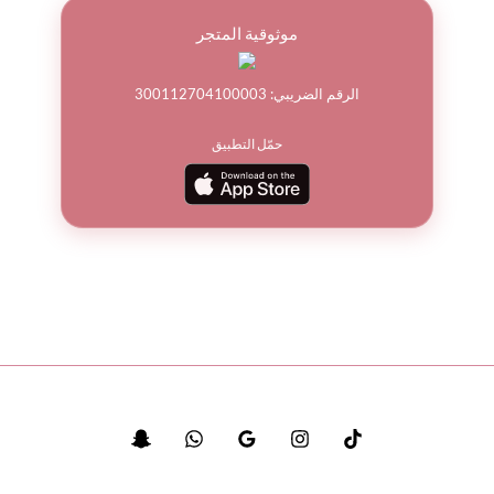
موثوقية المتجر
الرقم الضريبي: 300112704100003
حمّل التطبيق
© جميع الحقوق محفوظة لباقة ورد 2026