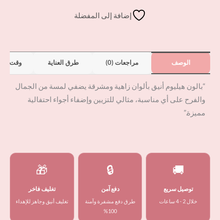
إضافة إلى المفضلة
الوصف
مراجعات (0)
طرق العناية
وقت الت
“بالون هيليوم أنيق بألوان زاهية ومشرقة يضفي لمسة من الجمال
والفرح على أي مناسبة، مثالي للتزيين وإضفاء أجواء احتفالية
مميزة.”
🎁
🔒
🚚
توصيل سريع
دفع آمن
تغليف فاخر
خلال 2 - 4 ساعات
طرق دفع مشفرة وآمنة
تغليف أنيق وجاهز للإهداء
100%