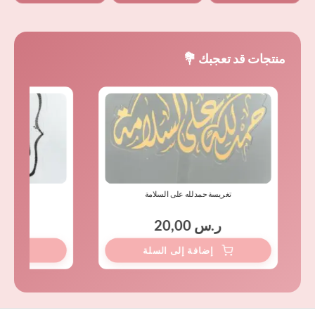
منتجات قد تعجبك 💐
تغريسة حمدلله على السلامة
تغريس
ر.س
20,00
ر.