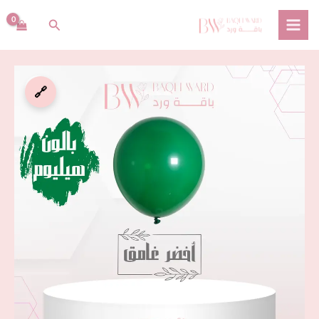
خطي
البحث
لى
لمحتوى
كمية
🔗
بالون
هيليوم
أخضر
غامق