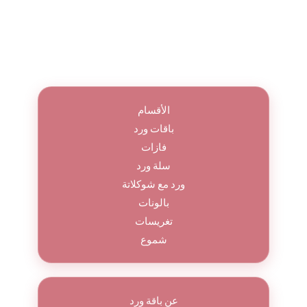
الأقسام
باقات ورد
فازات
سلة ورد
ورد مع شوكلاتة
بالونات
تغريسات
شموع
عن باقة ورد