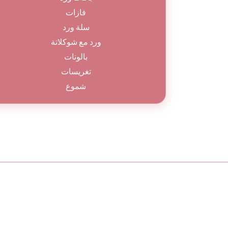
فازات
سلة ورد
ورد مع شوكلاتة
بالونات
تغريسات
شموع