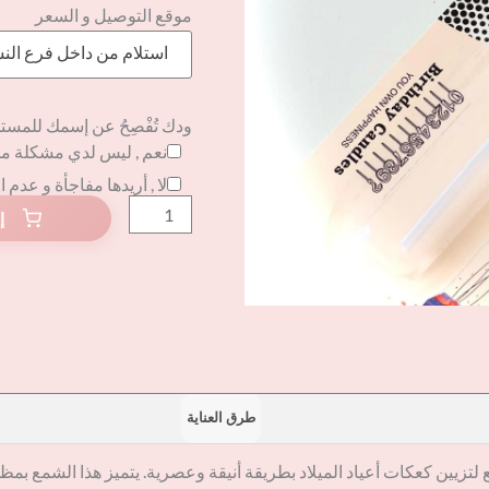
موقع التوصيل و السعر
استلام من داخل فرع الن
ودك تُفْصِحُ عن إسمك للمست
نعم , ليس لدي مشكلة م
لا , أريدها مفاجأة و عدم 
طرق العناية
لتزيين كعكات أعياد الميلاد بطريقة أنيقة وعصرية. يتميز هذا الشمع بمظهر