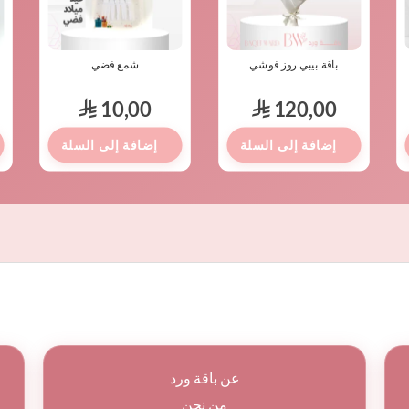
باقة بيبي روز فوشي
شمع فضي
10,00
120,00
⃁
⃁
عن باقة ورد
من نحن