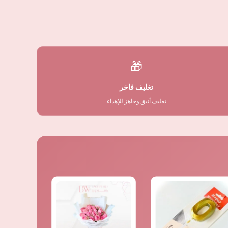
🎁
تغليف فاخر
تغليف أنيق وجاهز للإهداء
السعر
السعر
الأصلي
الحالي
هو:
هو:
⃁ 95,00.
⃁ 110,00.