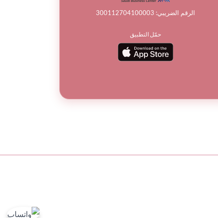
الرقم الضريبي: 300112704100003
حمّل التطبيق