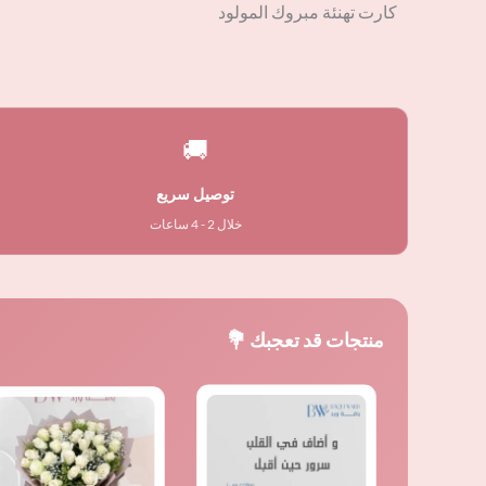
كارت تهنئة مبروك المولود
🚚
توصيل سريع
خلال 2 - 4 ساعات
منتجات قد تعجبك 💐
السع
ال
الأصل
ال