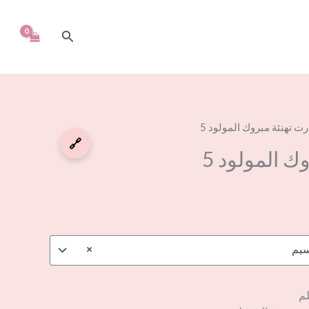
البحث
رت تهنئة مبروك المولود 5
🔗
ك المولود 5
سيم
×
لم