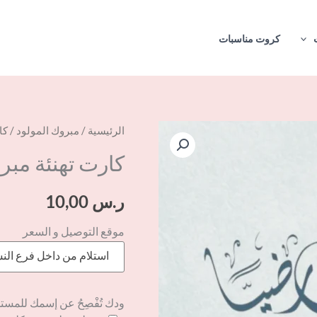
كروت مناسبات
كمية
الرئيسية
/
مبروك المولود
/ كا
كارت
كارت تهنئة مبرو
تهنئة
مبروك
ر.س
10,00
المولود
موقع التوصيل و السعر
5
استلام من داخل فرع الن
ودك تُفْصِحُ عن إسمك للمست