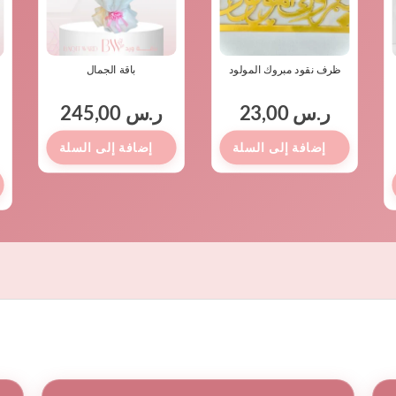
:
.
 165,00.
ظرف نقود مبروك المولود
باقة الجمال
ر.س
23,00
ر.س
245,00