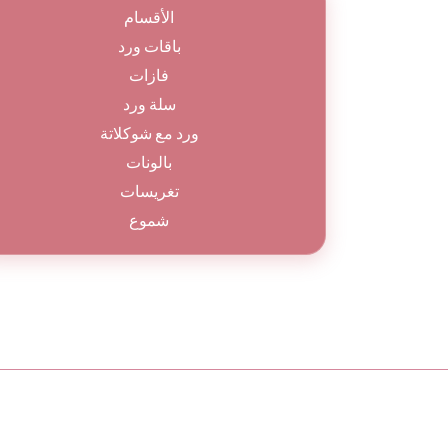
الأقسام
باقات ورد
فازات
سلة ورد
ورد مع شوكلاتة
بالونات
تغريسات
شموع