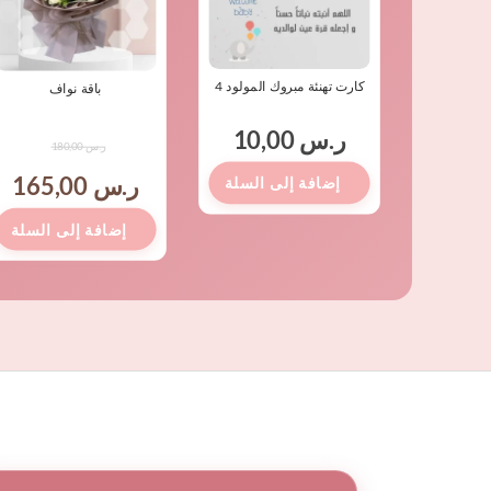
هو:
هو
ر.س 180,00
ر.س
لفاخرة
كارت تهنئة مبروك المولود 4
باقة نواف
ر.س
10,00
ر.س
180,00
ر.س
165,00