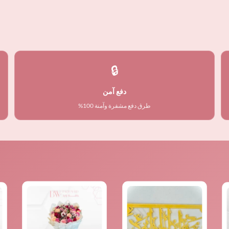
🔒
دفع آمن
طرق دفع مشفرة وآمنة 100%
ر
سعر
ي
حالي