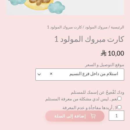
الرئيسية
/
مبروك المولود
/ كارت مبروك المولود 1
كارت مبروك المولود 1
10,00
⃁
موقع التوصيل و السعر
استلام من داخل فرع النسيم
×
ودك تُفْصِحُ عن إسمك للمستلم
نعم , ليس لدي مشكلة من معرفة المستلم
لا , أريدها مفاجأة و عدم المعرفة