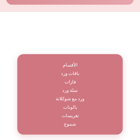
الأقسام
باقات ورد
فازات
سلة ورد
ورد مع شوكلاتة
بالونات
تغريسات
شموع