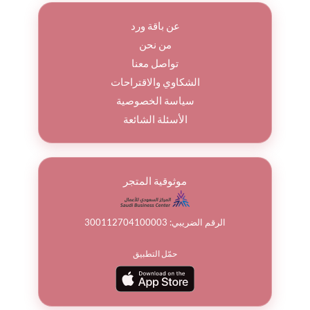
عن باقة ورد
من نحن
تواصل معنا
الشكاوي والاقتراحات
سياسة الخصوصية
الأسئلة الشائعة
موثوقية المتجر
الرقم الضريبي: 300112704100003
حمّل التطبيق