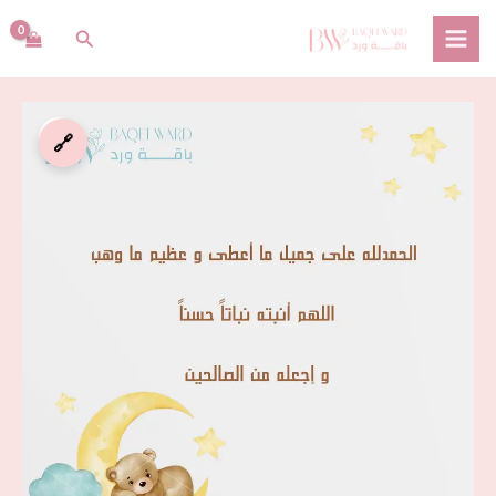
خطي
البحث
لى
لمحتوى
كمية
🔗
كارت
مبروك
المولود
1