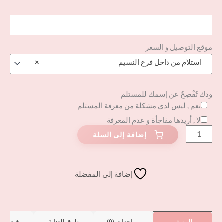
موقع التوصيل و السعر
استلام من داخل فرع النسيم
×
ودك تُفْصِحُ عن إسمك للمستلم
نعم , ليس لدي مشكلة من معرفة المستلم
لا , أريدها مفاجأة و عدم المعرفة
إضافة إلى المفضلة
الوصف
مراجعات (0)
طرق العناية
وقت الت