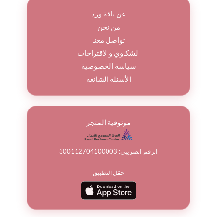
عن باقة ورد
من نحن
تواصل معنا
الشكاوي والاقتراحات
سياسة الخصوصية
الأسئلة الشائعة
موثوقية المتجر
الرقم الضريبي: 300112704100003
حمّل التطبيق