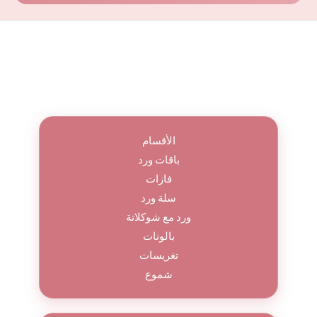
الأقسام
باقات ورد
فازات
سلة ورد
ورد مع شوكلاتة
بالونات
تغريسات
شموع