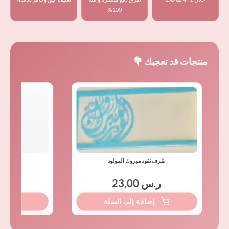
100%
منتجات قد تعجبك 💐
ظرف نقود مبروك المولود
ر.س
23,00
ر.س