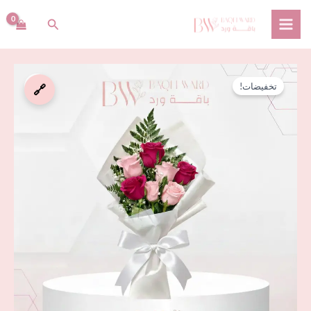
خطي
البحث
لى
لمحتوى
كمية
السعر
السعر
تخفيضات!
🔗
باقة
الأصلي
الحالي
رقم
10
هو:
هو:
ر.س 60,00.
ر.س 50,00.