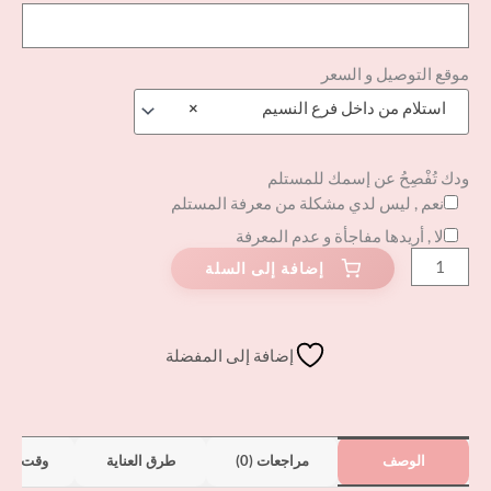
موقع التوصيل و السعر
استلام من داخل فرع النسيم
×
ودك تُفْصِحُ عن إسمك للمستلم
نعم , ليس لدي مشكلة من معرفة المستلم
لا , أريدها مفاجأة و عدم المعرفة
إضافة إلى المفضلة
الوصف
مراجعات (0)
طرق العناية
وقت الت