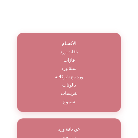
الأقسام
باقات ورد
فازات
سلة ورد
ورد مع شوكلاتة
بالونات
تغريسات
شموع
عن باقة ورد
من نحن