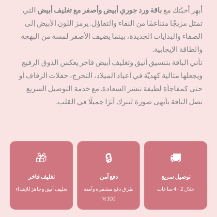
أبهِر أحبّتك مع
باقة ورد جوري أبيض وأصفر مع تغليف أبيض
التي
تمثل مزيجًا متناغمًا من النقاء والتفاؤل. يرمز اللون الأبيض إلى
الصفاء والبدايات الجديدة، بينما يضيف الأصفر لمسة من البهجة
والطاقة الإيجابية.
تأتي الباقة بتنسيق أنيق وتغليف أبيض فاخر يعكس الذوق الرفيع
ويجعلها مثالية كهديّة في أعياد الميلاد، التخرج، حفلات الزفاف أو
حتى كمفاجأة لطيفة تنشر السعادة. مع خدمة التوصيل السريع
تصل الباقة بأبهى صورة لتترك أثرًا جميلًا في القلب.
🎁
🔒
🚚
توصيل سريع
دفع آمن
تغليف فاخر
خلال 2 - 4 ساعات
طرق دفع مشفرة وآمنة
تغليف أنيق وجاهز للإهداء
100%