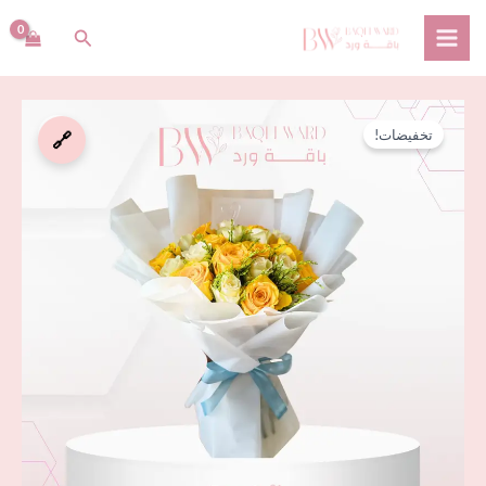
خطي
البحث
لى
لمحتوى
كمية
السعر
السعر
تخفيضات!
🔗
باقة
الأصلي
الحالي
الجوري
الأبيض
هو:
هو:
و
ر.س 115,00.
ر.س 95,00.
الأصفر
المميزة