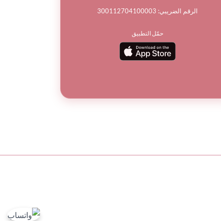
الرقم الضريبي: 300112704100003
حمّل التطبيق