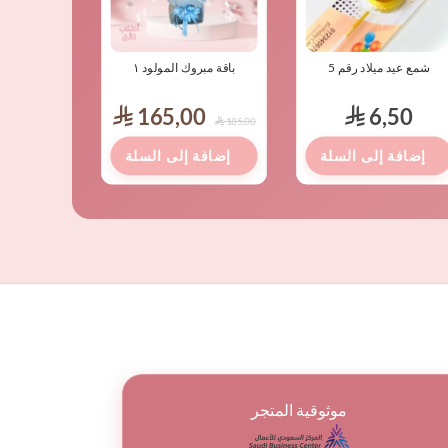
شمع عيد ميلاد رقم 5
باقة مبروك المولود ١
باقة س
,00
165,00
6,50
⃁
⃁
185,00
⃁
موثوقية المتجر