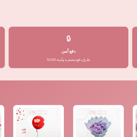
🔒
دفع آمن
طرق دفع مشفرة وآمنة 100%
السعر
السعر
الأصلي
الحالي
هو:
هو:
⃁ 100,00.
⃁ 120,00.