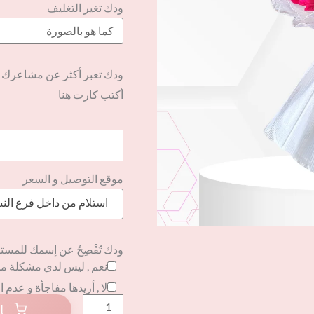
ودك تغير التغليف
ودك تعبر أكثر عن مشاعرك
أكتب كارت هنا
موقع التوصيل و السعر
استلام من داخل فرع الن
ودك تُفْصِحُ عن إسمك للمست
نعم , ليس لدي مشكلة م
لا , أريدها مفاجأة و عدم 