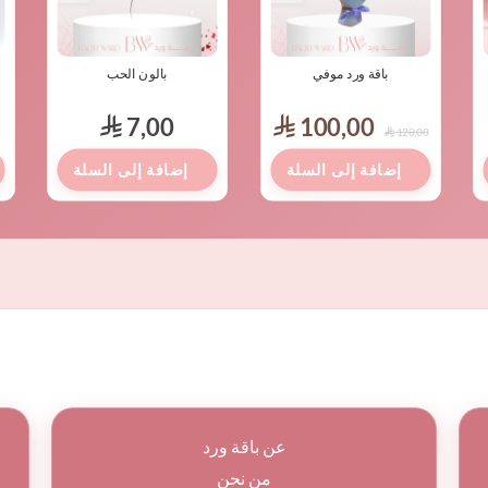
باقة ورد موفي
بالون الحب
7,00
100,00
⃁
⃁
120,00
⃁
عن باقة ورد
من نحن