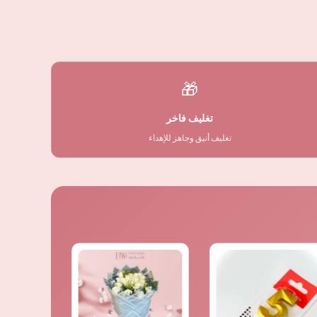
🎁
تغليف فاخر
تغليف أنيق وجاهز للإهداء
السعر
السعر
الأصلي
الحالي
هو:
هو:
⃁ 165,00.
⃁ 185,00.