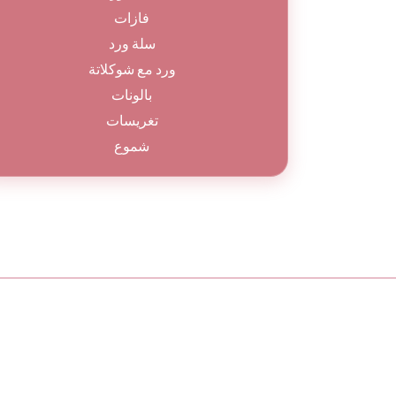
فازات
سلة ورد
ورد مع شوكلاتة
بالونات
تغريسات
شموع