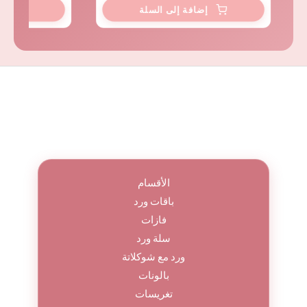
الأقسام
باقات ورد
فازات
سلة ورد
ورد مع شوكلاتة
بالونات
تغريسات