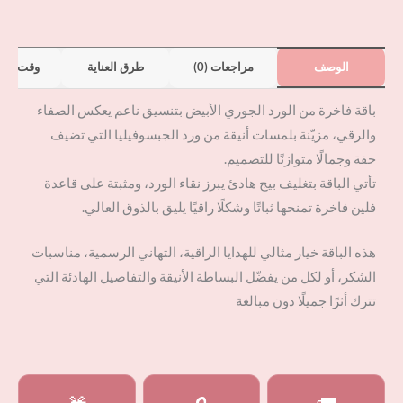
الوصف
مراجعات (0)
طرق العناية
وقت الت
باقة فاخرة من الورد الجوري الأبيض بتنسيق ناعم يعكس الصفاء
والرقي، مزيّنة بلمسات أنيقة من ورد الجبسوفيليا التي تضيف
خفة وجمالًا متوازنًا للتصميم.
تأتي الباقة بتغليف بيج هادئ يبرز نقاء الورد، ومثبتة على قاعدة
فلين فاخرة تمنحها ثباتًا وشكلًا راقيًا يليق بالذوق العالي.
هذه الباقة خيار مثالي للهدايا الراقية، التهاني الرسمية، مناسبات
الشكر، أو لكل من يفضّل البساطة الأنيقة والتفاصيل الهادئة التي
تترك أثرًا جميلًا دون مبالغة