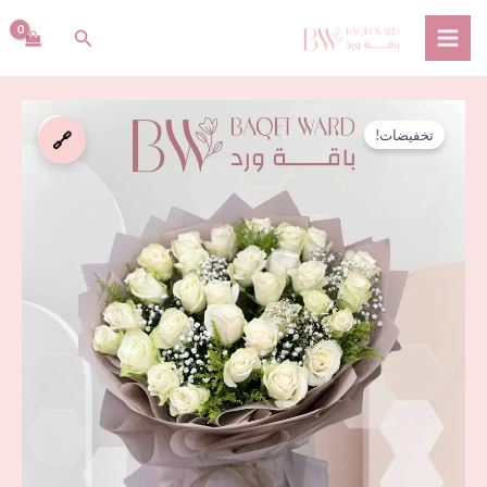
خطي
البحث
لى
لمحتوى
السعر
السعر
كمية
الأصلي
الحالي
تخفيضات!
🔗
باقة
هو:
هو:
نواف
⃁ 165,00.
⃁ 180,00.