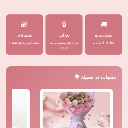
🎁
🔒
🚚
توصيل سريع
دفع آمن
تغليف فاخر
خلال 2 - 4 ساعات
طرق دفع مشفرة وآمنة
تغليف أنيق وجاهز للإهداء
100%
منتجات قد تعجبك 💐
السعر
السعر
ا
الأصلي
الحالي
ا
هو:
هو:
ه
ر.س 115,00.
ر.س 99,00.
ر