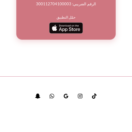
الرقم الضريبي: 300112704100003
حمّل التطبيق
© جميع الحقوق محفوظة لباقة ورد 2026