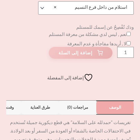
استلام من داخل فرع النسيم
×
ودك تُفْصِحُ عن إسمك للمستلم
نعم , ليس لدي مشكلة من معرفة المستلم
لا , أريدها مفاجأة و عدم المعرفة
إضافة إلى المفضلة
الوصف
مراجعات (0)
طرق العناية
وقت الت
تغريسات “حمدلله على السلامة” هي قطع ديكورية جميلة تُستخدم
في الاحتفالات الخاصة بالشفاء أو العودة من السفر أو بعد الولادة.
تُضيف لمسة مميزة للحفلات والتجهيزات، وهي متوفرة بتصميم