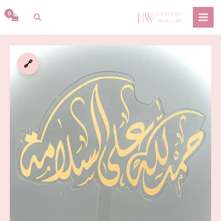
خطي
البحث
لى
لمحتوى
كمية
🔗
تغريسة
حمدلله
على
السلامة