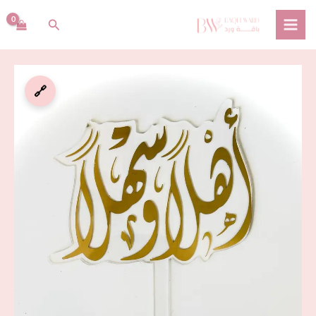
خطي
البحث
لى
لمحتوى
كمية
🔗
تغريسة
أهلا
و
سهلا