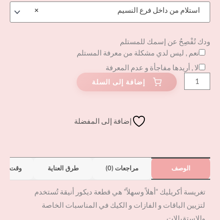
استلام من داخل فرع النسيم
×
ودك تُفْصِحُ عن إسمك للمستلم
نعم , ليس لدي مشكلة من معرفة المستلم
لا , أريدها مفاجأة و عدم المعرفة
إضافة إلى المفضلة
الوصف
مراجعات (0)
طرق العناية
وقت الت
تغريسة أكريليك “أهلاً وسهلاً” هي قطعة ديكور أنيقة تُستخدم
لتزيين الباقات و الفازات و الكيك في المناسبات الخاصة
والاستقبالات.