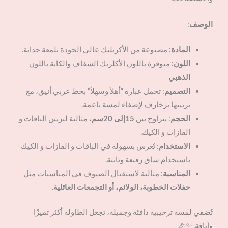
الوصف
:
المادة
: مصنوعة من الأكريليك عالي الجودة بلمعة جذابة.
اللون
: متوفرة باللون الأكلريك الشفاف والكابة باللون
الذهبي
التصميم
: تحمل عبارة “أهلاً وسهلاً” بخط عربي أنيق، مع
تزيينها بزخارف لإضفاء لمسة ناعمة.
الحجم
: يتراوح بين
15إلى 20سم
، مثالية لتزيين الباقات و
الفازات و الكيك.
الاستخدام
: تُغرس بسهولة في الباقات و الفازات و الكيك
باستخدام ساق رفيعة وثابتة.
المناسبة
: مثالية لاستقبال الضيوف في المناسبات مثل
حفلات الخطوبة، الولائم، أو التجمعات العائلية
.
تُضفي لمسة ترحيبية دافئة وجميلة، تجعل الطاولة أكثر تميزًا
وأناقة. ✨🎉