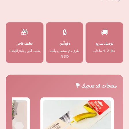
🎁
🔒
🚚
توصيل سريع
دفع آمن
تغليف فاخر
خلال 2 - 4 ساعات
طرق دفع مشفرة وآمنة
تغليف أنيق وجاهز للإهداء
100%
منتجات قد تعجبك 💐
ا
ا
ه