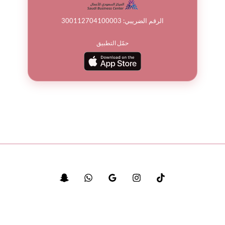
الرقم الضريبي: 300112704100003
حمّل التطبيق
© جميع الحقوق محفوظة لباقة ورد 2026