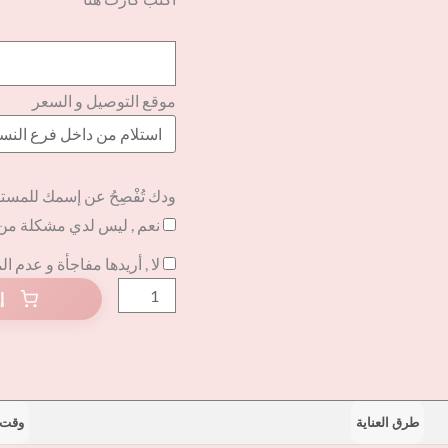
موقع التوصيل و السعر
ودك تُفْصِحُ عن إسمك للمست
نعم , ليس لدي مشكلة من
لا , أريدها مفاجأة و عدم ا
طرق العناية
وقت 