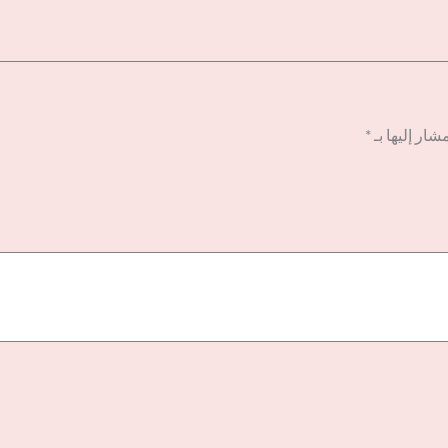
شار إليها بـ
*