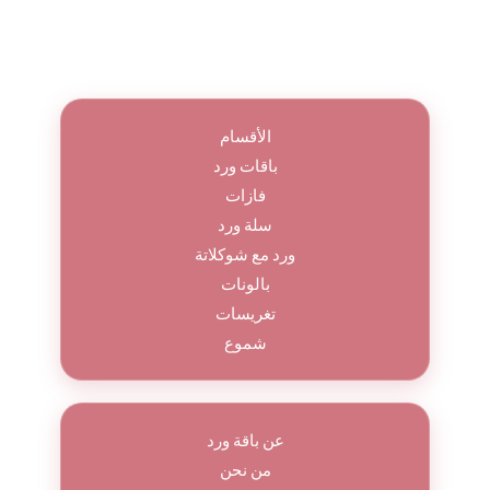
الأقسام
باقات ورد
فازات
سلة ورد
ورد مع شوكلاتة
بالونات
تغريسات
شموع
عن باقة ورد
من نحن