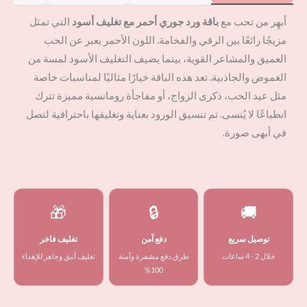
أبهِر من تحب مع
باقة ورد جوري أحمر مع تغليف أسود
التي تمثل
مزيجًا رائعًا بين الرقي والفخامة. اللون الأحمر يعبر عن الحب
العميق والمشاعر القوية، بينما يضيف التغليف الأسود لمسة من
الغموض والجاذبية. تعد هذه الباقة خيارًا مثاليًا لمناسبات خاصة
مثل عيد الحب، ذكرى الزواج، أو مفاجأة رومانسية مميزة تترك
انطباعًا لا يُنسى. تم تنسيق الورود بعناية وتغليفها باحترافية لتصل
في أبهى صورة.
🎁
🔒
🚚
توصيل سريع
دفع آمن
تغليف فاخر
خلال 2 - 4 ساعات
طرق دفع مشفرة وآمنة
تغليف أنيق وجاهز للإهداء
100%