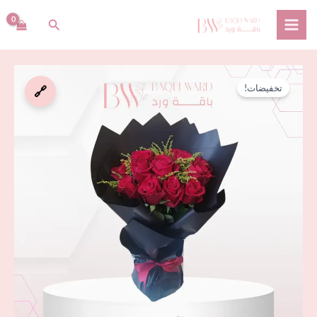
خطي
البحث
لى
لمحتوى
كمية
السعر
السعر
تخفيضات!
🔗
باقة
الأصلي
الحالي
جوري
أحمر
هو:
هو:
مع
ر.س 109,00.
ر.س 85,00.
قاعدة