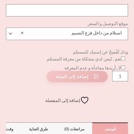
موقع التوصيل و السعر
استلام من داخل فرع النسيم
×
ودك تُفْصِحُ عن إسمك للمستلم
نعم , ليس لدي مشكلة من معرفة المستلم
لا , أريدها مفاجأة و عدم المعرفة
إضافة إلى المفضلة
الوصف
مراجعات (0)
طرق العناية
وقت الت